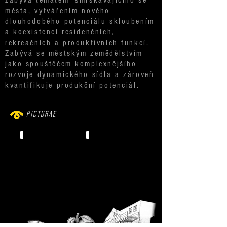
zabývá tématem 'smrskávajícího se'
města,
vytvářením
nového
dlouhodobého potenciálu skloubením
a koexistencí residenčních,
rekreačních a produktivních funkcí.
Zabývá se městským zemědělstvím
jako spouštěčem komplexnějšího
rozvoje dynamického sídla a zároveň
kvantifikuje produkční potenciál.
PICTURAE