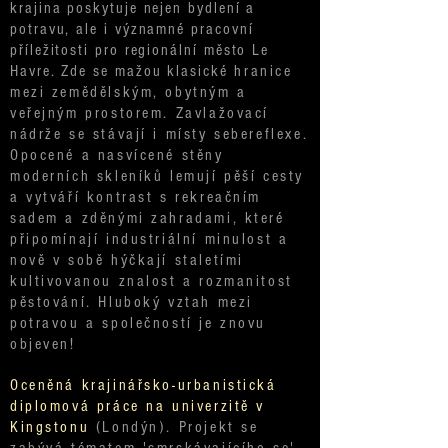
krajina poskytuje nejen bydlení a
potravu, ale i významné pracovní
příležitosti pro regionální město Le
Havre. Zde se mažou klasické
hranice
mezi zemědělským, obytným a
veřejným prostorem. Zavlažovací
nádrže se stávají i místy sebereflexe.
Opocené a nasvícené stěny
moderních skleníků lemují pěší cesty
a vytváří kontrast s rekreačním
sadem a zděnými zahradami, které
připomínají industriální minulost a
nově v sobě hýčkají staletími
kultivovanou znalost a rozmanitost
pěstování. Hluboký vztah mezi
potravou a společností je znovu
objeven!
Oceněná krajinářsko-urbanistická
diplomová práce na univerzitě v
Kingstonu
(Londýn). Projekt se