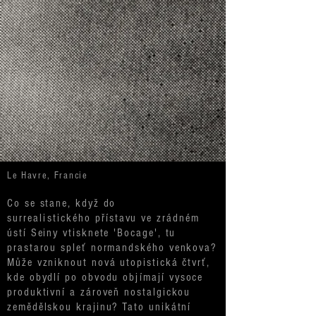
Le Havre, Francie
Co se stane, když do
surrealistického
přístavu ve zrádném
ústí Seiny vtisknete 'Bocage', tu
prastarou spleť normandského venkova?
Může vzniknout nová utopistická čtvrť,
kde obydlí po obvodu
objímají
vysoce
produktivní a zároveň nostalgickou
zemědělskou krajinu? Tato unikátní