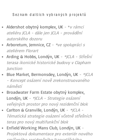
Seznam dalších vybraných projektů
Aldershot obytný komplex, UK
- *
v rámci
ateliéru JCLA - dále jen JCLA - provádění
autorského dozoru
Arboretum
, Jemnice, CZ
-
*ve spolupráci s
ateliérem Florart
Arding & Hobbs, Londýn, UK
-
*JCLA - Střešní
terasa ikonické historické budovy v Clapham
Junction
Blue Market, Bermonsdey, Londýn, UK
-
*JCLA
- Koncept osázení nově zrekonstruovaného
náměstí
Broadwater Farm Estate obytný komplex,
Londýn, UK
-
*JCLA - Strategie osázení
veřejných prostor pro nový rezidenční blok
Carlton & Granville, Londýn, UK
-
*JCLA -
Tématická strategie osázení včetně střešních
teras pro nový multifunkční blok
Enfield Working Mans Club, Londýn, UK
-
Projektová dokumentace pro exteriér nového
smíšeného rezidenčního/kancelářského