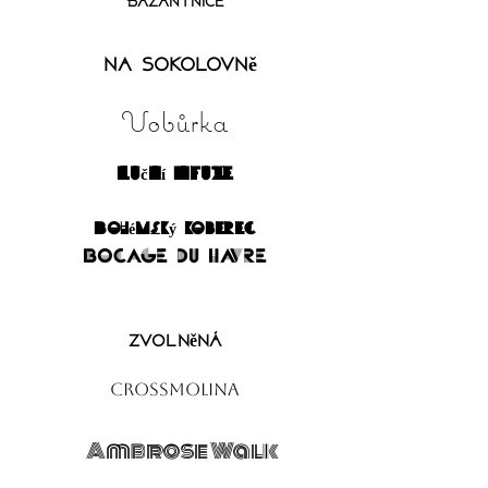
Bažantnice
Na sokolovně
Vobůrka
Luční infuze
Bohémský koberec
Bocage du Havre
Zvolněná
Crossmolina
Ambrose Walk