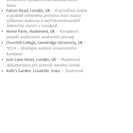
bloku
Falcon Road, Londýn, UK
-
Krajinářská úvaha
o podobě veřejného prostoru mezi novou
výškovou budovou a nejfrekventovanější
železniční stanicí v Londýně
Home Farm, Haslemere, UK
-
Komplexní
projekt ambiciózní soukromé zahrady
Churchill College, Cambridge University, UK
-
*JCLA - Strategie osázení univerzitního
kampusu
Jute Lane Hotel, Londýn, UK
-
Projektová
dokumentace pro exteriér nového hotelu
Kelly's Garden, Lissakilly, Irsko
- Soukromá
zahrada s mnohými koncepčními prvky
Low Wood Hotel, Windermere, UK
-
*JCLA -
Kompletní exteriér hotelu na svazích
národního parku Lake District
Little Dunmow Development, Uttlesford, UK
-
*JCLA - Koncept osázení pro nový rezidenční
blok s důrazem na zelenou infrastrukturu
Old Church Road, Chingford, UK
-
*JCLA -
Osázení teras a fasád nové
rezidenční/kancelářské budovy
Park Avenue C
ottages, Londýn, UK
-
*JCLA -