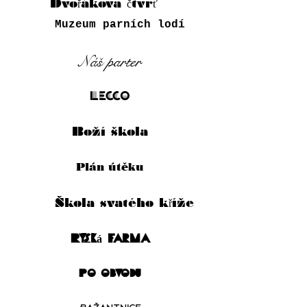
Dvořákova čtvrť
Muzeum parních lodí
Náš parter
Lecco
Boží škola
Plán útěku
Škola svatého kříže
Ryská farma
Po obvodu