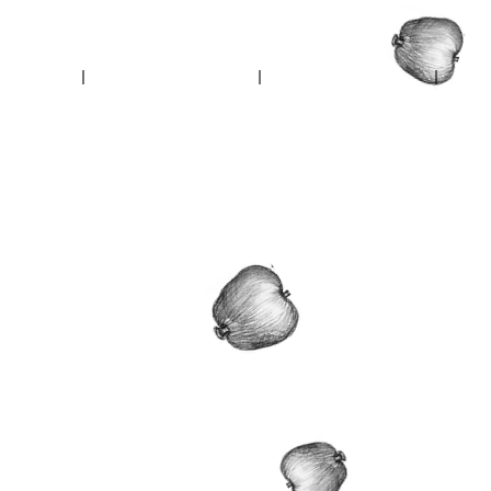
vrť
Ambrose Walk
Na sokolovně
Crossm