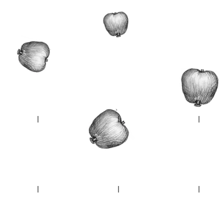
Plán úniku
Po obvodu
Bažant
že
Bocage du Havre
Windermere
Zvolně